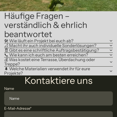
Häufige Fragen –
verständlich & ehrlich
beantwortet
🛠️ Wie läuft ein Projekt bei euch ab?
📐 Macht ihr auch individuelle Sonderlösungen?
🧾 Gibt es eine schriftliche Auftragsbestätigung?
📞 Wie kann ich euch am besten erreichen?
💰 Was kostet eine Terrasse, Überdachung oder
Treppe?
🌲 Welche Materialien verwendet ihr für eure
Projekte?
Kontaktiere uns
Name
E-Mail-Adresse
*